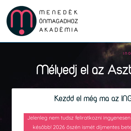
Skip
to
content
IN
Mélyedj el az Aszt
Kezdd el még ma az IN
Jelenleg nem tudsz feliratkozni ingyenese
később! 2026 őszén ismét díjmentes bete