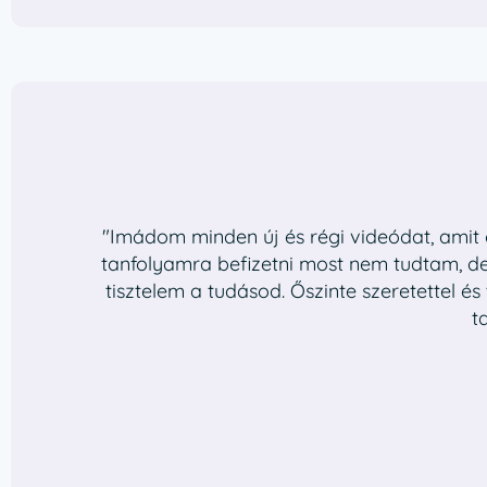
"Imádom minden új és régi videódat, amit c
tanfolyamra befizetni most nem tudtam, d
tisztelem a tudásod. Őszinte szeretettel és
t