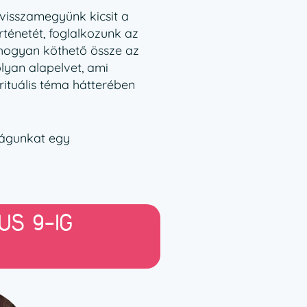
 visszamegyünk kicsit a
ténetét, foglalkozunk az
hogyan köthető össze az
olyan alapelvet, ami
rituális téma hátterében
óságunkat egy
US 9-IG