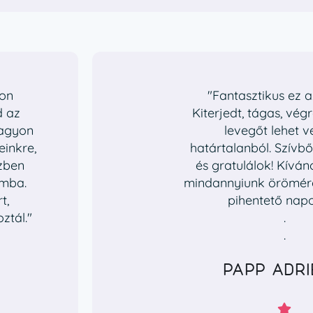
yon
"Fantasztikus ez 
d az
Kiterjedt, tágas, vé
nagyon
levegőt lehet v
inkre,
határtalanból. Szívb
ézben
és gratulálok! Kívá
amba.
mindannyiunk örömére
t,
pihentető napo
ztál."
.
.
PAPP ADR