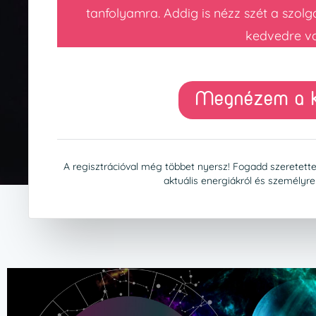
tanfolyamra. Addig is nézz szét a szolg
kedvedre va
Megnézem a k
A regisztrációval még többet nyersz! Fogadd szeretettel
aktuális energiákról és személyr