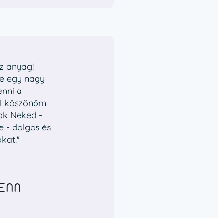
az anyag!
gre egy nagy
enni a
ől köszönöm
nok Neked -
 - dolgos és
kat."
IENN