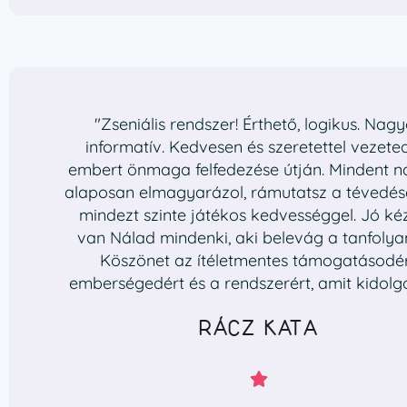
"Zseniális rendszer! Érthető, logikus. Nag
informatív. Kedvesen és szeretettel vezete
embert önmaga felfedezése útján. Mindent 
alaposan elmagyarázol, rámutatsz a tévedése
mindezt szinte játékos kedvességgel. Jó k
van Nálad mindenki, aki belevág a tanfoly
Köszönet az ítéletmentes támogatásodér
emberségedért és a rendszerért, amit kidolgo
RÁCZ KATA