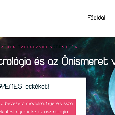
Főoldal
GYENES TANFOLYAMI BETEKINTÉS
rológia és az Önismeret v
GYENES leckéket!
n a bevezető modulra. Gyere vissza
kintést nyerhetsz az asztrológia