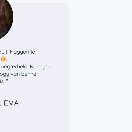
lt. Nagyon jól
d
.
l megterhelő. Könnyen
 hogy van benne
s. "
 ÉVA