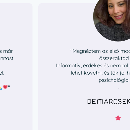
és már
"Megnéztem az első modu
nítást
összerakta
Informatív, érdekes és nem tú
l.
lehet követni, és tök jó,
pszichológia i
"
.
DEMARCSEK