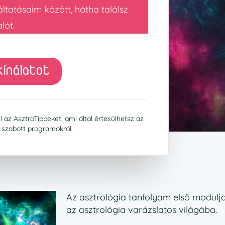
áltatásaim között, hátha találsz
lót.
ínálatot
 az AsztroTippeket, ami által é
rtesülhetsz az
e szabott programokról.
Az asztrológia tanfolyam első modulj
az asztrológia varázslatos világába.