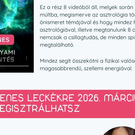
Ez a rész 8 videóból áll, melyek során
múltba, megismerve az asztrológia tör
önismeret témájával és hogy mindez 
asztrológiával, illetve megtanulunk 8 
nemcsak a csillagtudás, de minden spi
megtalálható.
Mindez segít összekötni a fizikai val
magasabbrendű, szellemi energiával.
YENES LECKÉKRE 2026. MÁRCI
EGISZTRÁLHATSZ