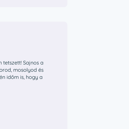
tetszett! Sajnos a
morod, mosolyod és
 én időm is, hogy a