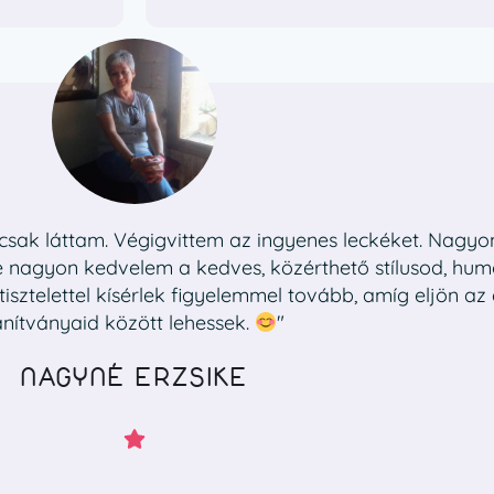
sak láttam. Végigvittem az ingyenes leckéket. Nagyon 
e nagyon kedvelem a kedves, közérthető stílusod, hu
 tisztelettel kísérlek figyelemmel tovább, amíg eljön az
anítványaid között lehessek.
"
NAGYNÉ ERZSIKE