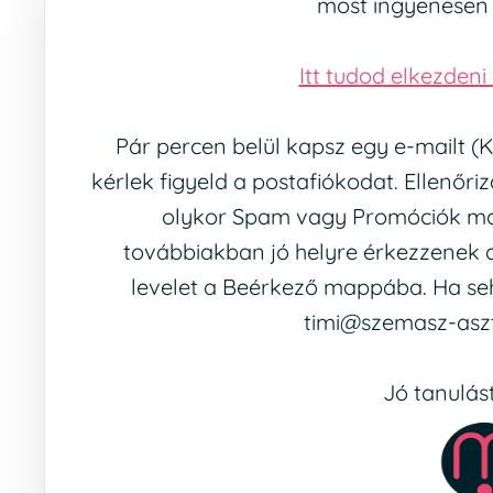
most ingyenesen
Itt tudod elkezdeni
Pár percen belül kapsz egy e-mailt (K
kérlek figyeld a postafiókodat. Ellenőr
olykor Spam vagy Promóciók ma
továbbiakban jó helyre érkezzenek az
levelet a Beérkező mappába. Ha seh
timi@szemasz-aszt
Jó tanulás