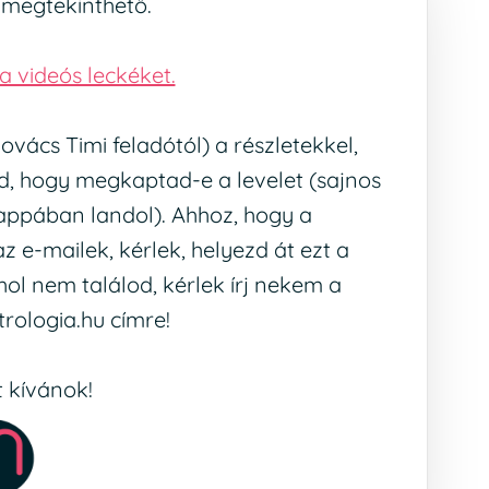
 megtekinthető.
 a videós leckéket.
ovács Timi feladótól) a részletekkel,
izd, hogy megkaptad-e a levelet (sajnos
ppában landol). Ahhoz, hogy a
 e-mailek, kérlek, helyezd át ezt a
ol nem találod, kérlek írj nekem a
rologia.hu címre!
t kívánok!