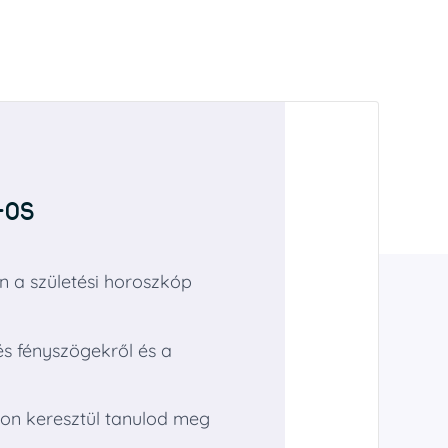
-os
n a születési horoszkóp
és fényszögekről és a
don keresztül tanulod meg