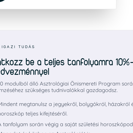
 IGAZI TUDÁS
atkozz be a teljes tanfolyamra 10%
edvezménnyel
0 modulból álló Asztrológiai Önismereti Program sorá
mzéséhez szükséges tudnivalókkal gazdagodsz.
Mindent megtanulsz a jegyekről, bolygókról, házakról 
horoszkóp teljes kifejtéséről.
A tanfolyam során végig a saját születési horoszkópo