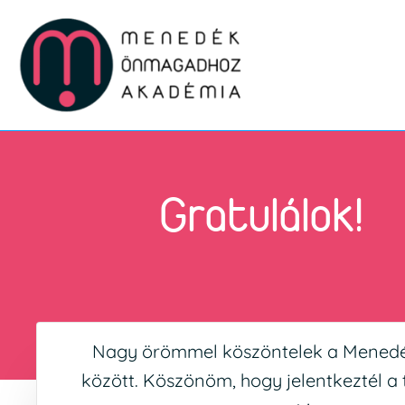
Skip
to
content
Gratulálok!
Nagy örömmel köszöntelek a Mened
között. Köszönöm, hogy jelentkeztél a