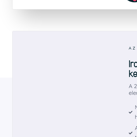
AZ
Ir
k
A 2
ele