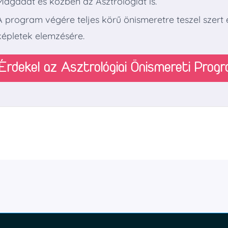
Magadat és közben az Asztrológiát is.
A program végére teljes körű önismeretre teszel szert
képletek elemzésére.
Érdekel az Asztrológiai Önismereti Prog