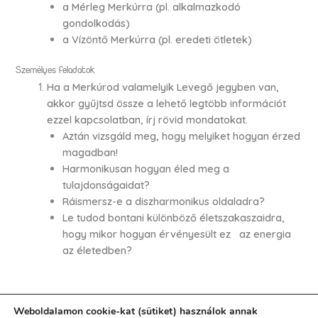
a Mérleg Merkúrra (pl. alkalmazkodó
gondolkodás)
a Vízöntő Merkúrra (pl. eredeti ötletek)
Személyes feladatok
Ha a Merkúrod valamelyik Levegő jegyben van,
akkor gyűjtsd össze a lehető legtöbb információt
ezzel kapcsolatban, írj rövid mondatokat.
Aztán vizsgáld meg, hogy melyiket hogyan érzed
magadban!
Harmonikusan hogyan éled meg a
tulajdonságaidat?
Ráismersz-e a diszharmonikus oldaladra?
Le tudod bontani különböző életszakaszaidra,
hogy mikor hogyan érvényesült ez az energia
az életedben?
Weboldalamon cookie-kat (sütiket) használok annak