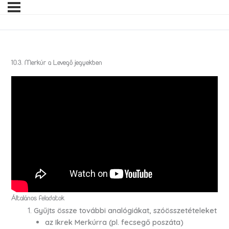
10.3. Merkúr a Levegő jegyekben
Általános feladatok
Gyűjts össze további analógiákat, szóösszetételeket
az Ikrek Merkúrra (pl. fecsegő poszáta)