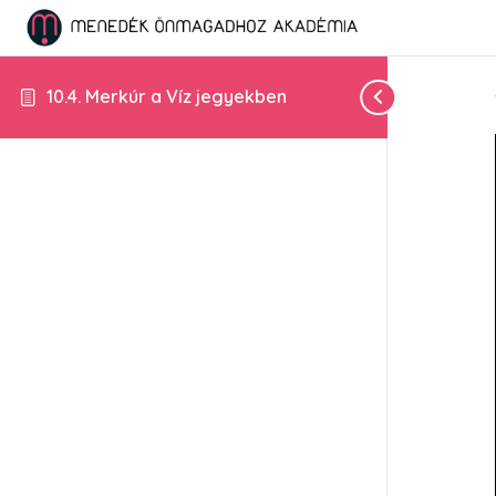
10.4. Merkúr a Víz jegyekben