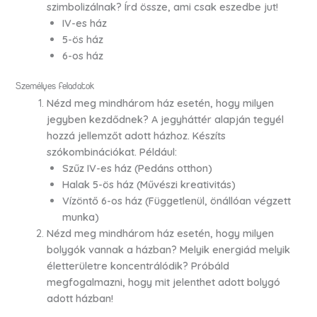
szimbolizálnak? Írd össze, ami csak eszedbe jut!
IV-es ház
5-ös ház
6-os ház
Személyes feladatok
Nézd meg mindhárom ház esetén, hogy milyen
jegyben kezdődnek? A jegyháttér alapján tegyél
hozzá jellemzőt adott házhoz. Készíts
szókombinációkat. Például:
Szűz IV-es ház (Pedáns otthon)
Halak 5-ös ház (Művészi kreativitás)
Vízöntő 6-os ház (Függetlenül, önállóan végzett
munka)
Nézd meg mindhárom ház esetén, hogy milyen
bolygók vannak a házban? Melyik energiád melyik
életterületre koncentrálódik? Próbáld
megfogalmazni, hogy mit jelenthet adott bolygó
adott házban!