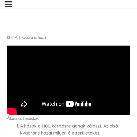
13.4. A II. kvadráns házai
Általános feladatok
A házak a HOL kérdésre adnak választ. Az első
kvadráns házai milyen életterületeket