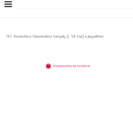
14.1. Ascendens-Descendens tengely (I., VII. ház) a jegyekben
Hozzászólások küldése