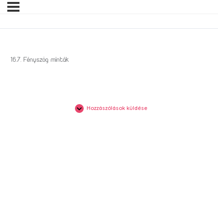
16.7. Fényszög minták
Hozzászólások küldése