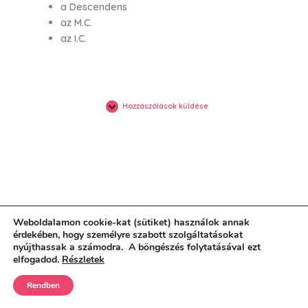
a Descendens
az M.C.
az I.C.
Hozzászólások küldése
Weboldalamon cookie-kat (sütiket) használok annak
érdekében, hogy személyre szabott szolgáltatásokat
nyújthassak a számodra. A böngészés folytatásával ezt
elfogadod.
Részletek
Rendben