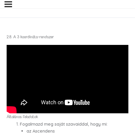
2.8. A 3 koordináta-rendszer
Általános feladatok
Fogalmazd meg saját szavaiddal, hogy mi
:
az Ascendens