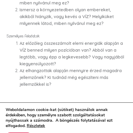
miben nyilvánul meg ez?
Ismersz a környezetedben olyan embereket,
akikből hiányzik, vagy kevés a VÍZ? Melyiküket
milyennek látod, miben nyilvánul meg ez?
Személyes feladatok
Az előzőleg összeszámolt elemi energiák alapján a
VÍZ benned milyen pozícióban van? Abból van a
legtöbb, vagy épp a legkevesebb? Vagy nagyjából
kiegyensúlyozott?
Az elhangzottak alapján mennyire érzed magadra
jellemzőnek? Ki tudnád még egészíteni más
jellemzőkkel is?
Weboldalamon cookie-kat (sütiket) használok annak
Hozzászólások küldése
érdekében, hogy személyre szabott szolgáltatásokat
nyújthassak a számodra. A böngészés folytatásával ezt
elfogadod.
Részletek