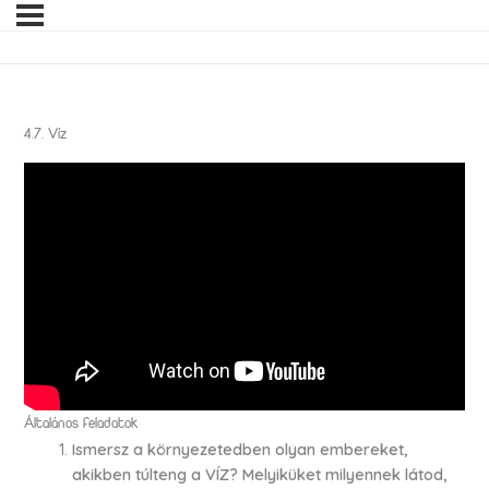
4.7. Víz
Általános feladatok
Ismersz a környezetedben olyan embereket,
akikben túlteng a VÍZ? Melyiküket milyennek látod,