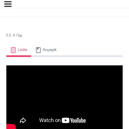
5.3. A Nap
Lecke
Anyagok