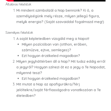
Általános feladatok
Mi mindent szimbolizál a Nap bennünk?
K
i ő, a
személyiségünk mely része, milyen jellegű figura,
melyik energia?
(
Saját szavaiddal fogalmazd meg!)
Személyes feladatok
A saját képletedben vizsgáld meg a Napot!
Milyen pozícióban van (otthon, erőben,
száműzve, ejtve, semleges)?
Ezt hogyan érzékeled magadban?
Milyen jegyháttérben áll a Nap? Mit tudsz eddig erről
a jegyről? Hogyan színezi át ez a jegy a Te Napodat,
milyenné teszi?
Ezt hogyan érzékeled magadban?
Mit mutat a Nap az
apafigurákra
/férj
jelöltekre/saját férfiasságodra vonatkozóan a Te
életedben?