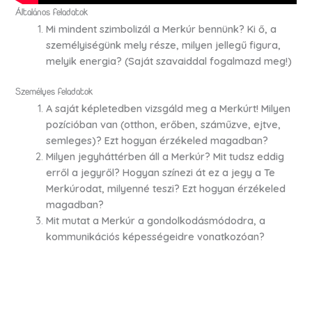
Általános feladatok
Mi mindent szimbolizál a Merkúr bennünk?
Ki ő, a
személyiségünk mely része, milyen jellegű figura,
melyik energia?
(Saját szavaiddal fogalmazd meg!)
Személyes feladatok
A saját képletedben vizsgáld meg a Merkúrt!
Milyen
pozícióban van (otthon, erőben, száműzve, ejtve,
semleges)?
Ezt hogyan érzékeled magadban?
Milyen jegyháttérben áll a Merkúr? Mit tudsz eddig
erről a jegyről? Hogyan színezi át ez a jegy a Te
Merkúrodat, milyenné teszi?
Ezt hogyan érzékeled
magadban?
Mit mutat a Merkúr a gondolkodásmódodra, a
kommunikációs képességeidre vonatkozóan?