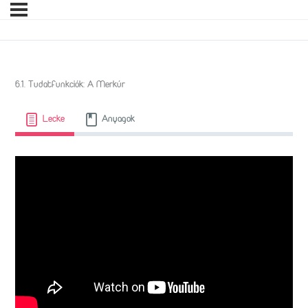
6.1. Tudatfunkciók: A Merkúr
Lecke
Anyagok