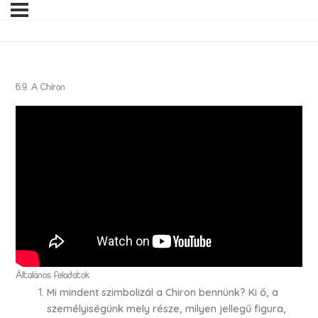
6.9. A Chiron
Általános feladatok
Mi mindent szimbolizál a Chiron bennünk?
Ki ő, a
személyiségünk mely része, milyen jellegű figura,