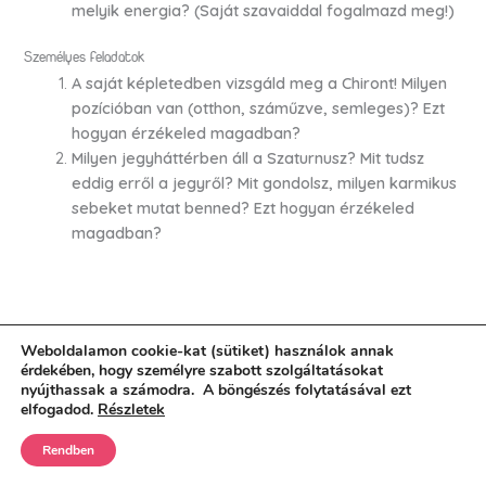
melyik energia?
(Saját szavaiddal fogalmazd meg!)
Személyes feladatok
A saját képletedben vizsgáld meg a Chiront!
Milyen
pozícióban van (otthon, száműzve, semleges)?
Ezt
hogyan érzékeled magadban?
Milyen jegyháttérben áll a Szaturnusz? Mit tudsz
eddig erről a jegyről? Mit gondolsz, milyen karmikus
sebeket mutat benned?
Ezt hogyan érzékeled
magadban?
Hozzászólások küldése
Weboldalamon cookie-kat (sütiket) használok annak
érdekében, hogy személyre szabott szolgáltatásokat
nyújthassak a számodra. A böngészés folytatásával ezt
elfogadod.
Részletek
Rendben