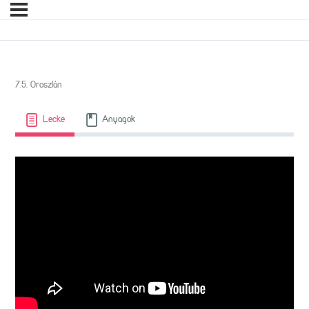
7.5. Oroszlán
Lecke
Anyagok