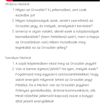
Általános feladatok
Milyen az Oroszlán? Írj jellemzőket, ami csak
eszedbe jut!
Milyen tulajdonságok azok, amiért szerethető az
Oroszlán jegy, és melyek, amelyekért kevésbé?
Ismersz-e olyan valakit, akinél ezek a tulajdonságok
kiemelkedőek? (Nem feltétlenül azért, mert a Napja
az Oroszlánban van) Miben mutatkozik meg
leginkább ez az Oroszlán-jelleg?
Személyes feladatok
A saját képletedben nézd meg az Oroszlán jegyét!
Van-e benne égitest/jelölő? Ha igen, melyek ezek?
Fogalmazd meg egyszerű szóösszetételekkel, hogy
adott energiát milyenné teheti az Oroszlán jegy!
Például, ha a Merkúr van az Oroszlán jegyben:
fölényes gondolkodás, drámai kommunikáció, stb.
Minél többféle jellemzőt kapcsolj össze a bolygó
által jelzett energiákkal!