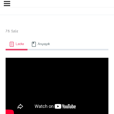
7.6. Szűz
Lecke
Anyagok