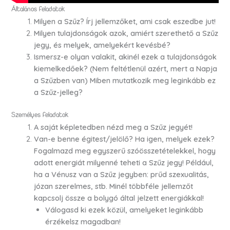
Általános feladatok
Milyen a Szűz? Írj jellemzőket, ami csak eszedbe jut!
Milyen tulajdonságok azok, amiért szerethető a Szűz
jegy, és melyek, amelyekért kevésbé?
Ismersz-e olyan valakit, akinél ezek a tulajdonságok
kiemelkedőek? (Nem feltétlenül azért, mert a Napja
a Szűzben van) Miben mutatkozik meg leginkább ez
a Szűz-jelleg?
Személyes feladatok
A saját képletedben nézd meg a Szűz jegyét!
Van-e benne égitest/jelölő? Ha igen, melyek ezek?
Fogalmazd meg egyszerű szóösszetételekkel, hogy
adott energiát milyenné teheti a Szűz jegy! Például,
ha a Vénusz van a Szűz jegyben: prűd szexualitás,
józan szerelmes, stb. Minél többféle jellemzőt
kapcsolj össze a bolygó által jelzett energiákkal!
Válogasd ki ezek közül, amelyeket leginkább
érzékelsz magadban!