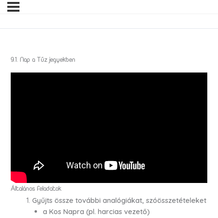
9.1. Nap a Tűz jegyekben
Általános feladatok
Gyűjts össze további analógiákat, szóösszetételeket
a Kos Napra (pl. harcias vezető)