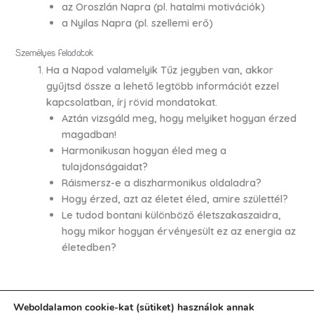
az Oroszlán Napra (pl. hatalmi motivációk)
a Nyilas Napra (pl. szellemi erő)
Személyes feladatok
Ha a Napod valamelyik Tűz jegyben van, akkor
gyűjtsd össze a lehető legtöbb információt ezzel
kapcsolatban, írj rövid mondatokat.
Aztán vizsgáld meg, hogy melyiket hogyan érzed
magadban!
Harmonikusan hogyan éled meg a
tulajdonságaidat?
Ráismersz-e a diszharmonikus oldaladra?
Hogy érzed, azt az életet éled, amire születtél?
Le tudod bontani különböző életszakaszaidra,
hogy mikor hogyan érvényesült ez az energia az
életedben?
Weboldalamon cookie-kat (sütiket) használok annak