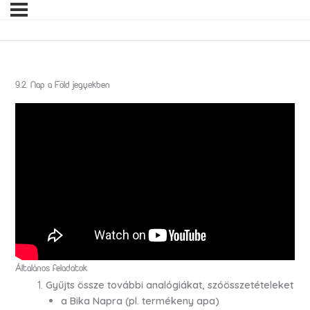
9.2. Nap a Föld jegyekben
Általános feladatok
Gyűjts össze további analógiákat, szóösszetételeket
a Bika Napra (pl. termékeny apa)