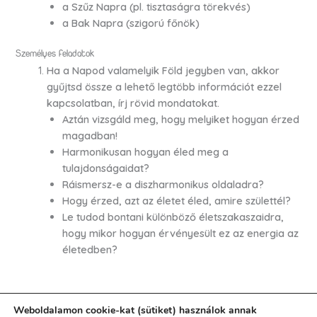
a Szűz Napra (pl. tisztaságra törekvés)
a Bak Napra (szigorú főnök)
Személyes feladatok
Ha a Napod valamelyik Föld jegyben van, akkor
gyűjtsd össze a lehető legtöbb információt ezzel
kapcsolatban, írj rövid mondatokat.
Aztán vizsgáld meg, hogy melyiket hogyan érzed
magadban!
Harmonikusan hogyan éled meg a
tulajdonságaidat?
Ráismersz-e a diszharmonikus oldaladra?
Hogy érzed, azt az életet éled, amire születtél?
Le tudod bontani különböző életszakaszaidra,
hogy mikor hogyan érvényesült ez az energia az
életedben?
Weboldalamon cookie-kat (sütiket) használok annak