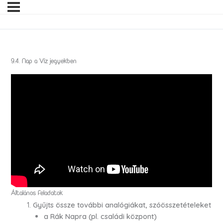
9.4. Nap a Víz jegyekben
Általános feladatok
Gyűjts össze további analógiákat, szóösszetételeket
a Rák Napra (pl. családi központ)