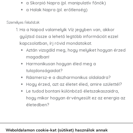
a Skorpió Napra (pl. manipulatív főnök)
a Halak Napra (pl. erőtlenség)
Személyes feladatok
Ha a Napod valamelyik Víz jegyben van, akkor
gyűjtsd össze a lehető legtöbb információt ezzel
kapcsolatban, írj rövid mondatokat.
Aztán vizsgáld meg, hogy melyiket hogyan érzed
magadban!
Harmonikusan hogyan éled meg a
tulajdonságaidat?
Ráismersz-e a diszharmonikus oldaladra?
Hogy érzed, azt az életet éled, amire születtél?
Le tudod bontani különböző életszakaszaidra,
hogy mikor hogyan érvényesült ez az energia az
életedben?
Weboldalamon cookie-kat (sütiket) használok annak