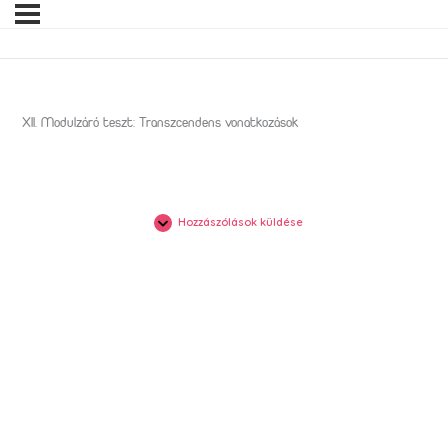
XII. Modulzáró teszt: Transzcendens vonatkozások
Hozzászólások küldése