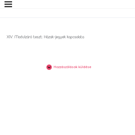
XIV. Modulzáró teszt: Házak-jegyek kapcsolata
Hozzászólások küldése