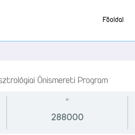
Főoldal
ológiai Önismereti Program
Ár
288000