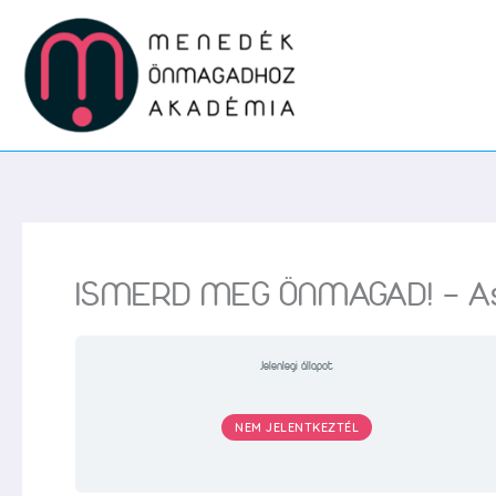
Skip
to
content
ISMERD MEG ÖNMAGAD! – Asztr
Jelenlegi állapot
NEM JELENTKEZTÉL