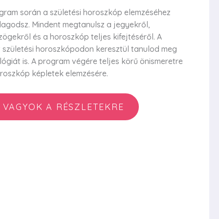
rogram során a születési horoszkóp elemzéséhez
agodsz. Mindent megtanulsz a jegyekről,
ögekről és a horoszkóp teljes kifejtéséről. A
t születési horoszkópodon keresztül tanulod meg
giát is. A program végére teljes körű önismeretre
horoszkóp képletek elemzésére.
 VAGYOK A RÉSZLETEKRE