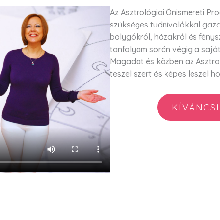
Az Asztrológiai Önismereti P
szükséges tudnivalókkal gazd
bolygókról, házakról és fénysz
tanfolyam során végig a sajá
Magadat és közben az Asztroló
teszel szert és képes leszel 
KÍVÁNCSI