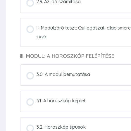
2.9. Az idő számítása
II. Modulzáró teszt: Csillagászati alapismer
1 Kvíz
III. MODUL: A HOROSZKÓP FELÉPÍTÉSE
3.0. A modul bemutatása
3.1. A horoszkóp képlet
3.2. Horoszkóp típusok