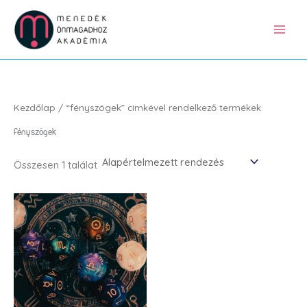
Skip
to
content
Kezdőlap
/ “fényszögek” címkével rendelkező termékek
fényszögek
Összesen 1 találat