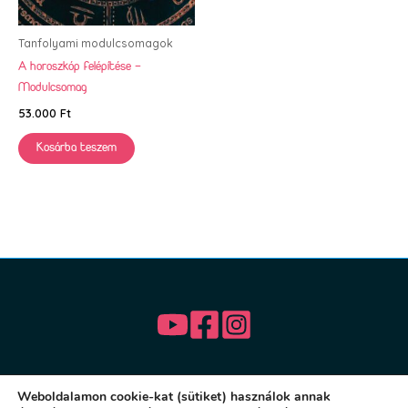
Tanfolyami modulcsomagok
A horoszkóp felépítése –
Modulcsomag
53.000
Ft
Kosárba teszem
Weboldalamon cookie-kat (sütiket) használok annak