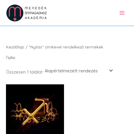
Skip
to
content
Kezdőlap
/ “Nyilas” címkével rendelkező termékek
Nyilas
Összesen 1 találat