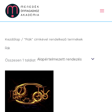
Skip
to
content
Kezdőlap
/ “Rák” címkével rendelkező termékek
Rák
Összesen 1 találat