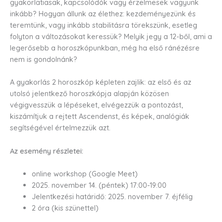
gyakorlatiasak, kapcsolódók vagy érzelmesek vagyunk
inkább? Hogyan állunk az élethez: kezdeményezünk és
teremtünk, vagy inkább stabilitásra törekszünk, esetleg
folyton a változásokat keressük? Melyik jegy a 12-ből, ami a
legerősebb a horoszkópunkban, még ha első ránézésre
nem is gondolnánk?
A gyakorlás 2 horoszkóp képleten zajlik: az első és az
utolsó jelentkező horoszkópja alapján közösen
végigvesszük a lépéseket, elvégezzük a pontozást,
kiszámítjuk a rejtett Ascendenst, és képek, analógiák
segítségével értelmezzük azt.
Az esemény részletei:
online workshop (Google Meet)
2025. november 14. (péntek) 17:00-19:00
Jelentkezési határidő: 2025. november 7. éjfélig
2 óra (kis szünettel)