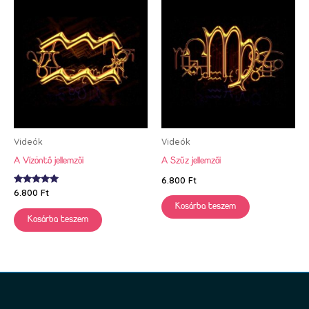
Videók
Videók
A Vízöntő jellemzői
A Szűz jellemzői
6.800
Ft
Értékelés:
6.800
Ft
5.00
Kosárba teszem
/ 5
Kosárba teszem