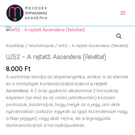
Skip
to
content
WS2
-
A
Kezdőlap
/
Workshopok
/ WS2 – A rejtett Ascendens (felvétel)
rejtett
WS2 – A rejtett Ascendens (felvétel)
Ascendens
(felvétel)
8.000
Ft
mennyiség
A workshop témája az alapenergetika, amikor is az elemek
és a minőségek kombinációjából kiderül
a rejtett
Ascendens
. A 2 órás gyakorló alkalommal 2 horoszkóp
képleten (az első és az utolsó jelentkezőén) közösen
pontozzuk, kiszámoljuk, hogy melyik az a jegy, ami akár
nyilvánvalóan (sokszor egyezik az igazi Ascendenssel vagy
a Nap-jeggyel) vagy akár rejtve, de a legnagyobb
dominanciával bír a horoszkópunkban.