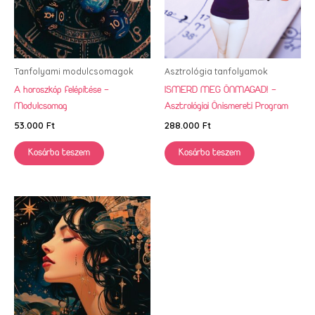
Tanfolyami modulcsomagok
Asztrológia tanfolyamok
A horoszkóp felépítése –
ISMERD MEG ÖNMAGAD! –
Modulcsomag
Asztrológiai Önismereti Program
53.000
Ft
288.000
Ft
Kosárba teszem
Kosárba teszem