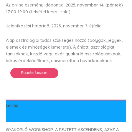
Az online esemény időpontja:
2025. november 14. (péntek)
17:00-19:00
(felvétel készül róla)
Jelentkezési határidő: 2025. november 7. éjfélig
Alap asztrológiai tudás szükséges hozzá (bolygók, jegyek,
elemek és minőségek ismerete). Ajánlott: asztrológiát
tanulóknak, kezdő vagy akár gyakorló asztrológusoknak,
laikus érdeklődőknek, önismeretben búvárkodóknak.
Kosárba teszem
Leírás
Vélemények (0)
GYAKORLÓ WORKSHOP: A REJTETT ASCENDENS, AZAZ A