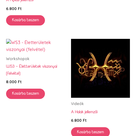
A Nyilas jellemzői
6.800
Ft
Kosárba teszem
Workshopok
WS3 – Életterületek viszonyai
(felvétel)
8.000
Ft
Kosárba teszem
Videók
A Halak jellemzői
6.800
Ft
Kosárba teszem