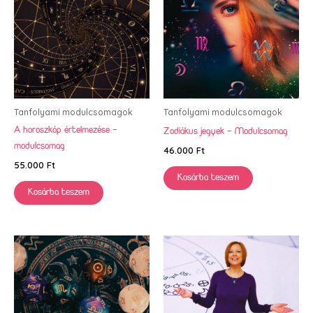
Tanfolyami modulcsomagok
Tanfolyami modulcsomagok
A horoszkóp értelmezése –
Zodiákus jegyek – Modulcsomag
modulcsomag
46.000
Ft
55.000
Ft
Kosárba teszem
Kosárba teszem