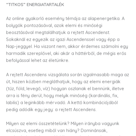
“TITKOS” ENERGIATARTALÉK
Az online gyakorló esemény témája az alapenergetika. A
bolygók pontozásával, azok elemi és minőségi
beosztásával megtalálhatjuk a rejtett Ascendenst.
Sokaknál ez egyezik az igazi Ascendenssel vagy épp a
Nap-jeggyel. Ha viszont nem, akkor érdemes számolni egy
harmadik szereplővel, aki akár a háttérből, de mégis erős
befolyással lehet az életünkre.
A rejtett Ascendens vizsgálata során izgalmasabb maga az
út, hiszen közben megláthatjuk, hogy az elemi energiák
(tűz, föld, levegő, víz) hogyan oszlanak el bennünk, illetve
arra is fény derül, hogy melyik minőség (kardinális, fix,
labilis) a leginkább mérvadó. A kettő kombinációjából
pedig adódik egy jegy: a rejtett Ascendens.
Milyen az elemi összetételünk? Milyen irányba vagyunk
elcsúszva, esetleg miből van hiány? Dominánsak,