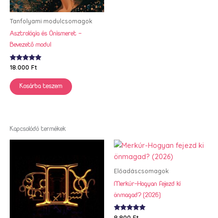
Tanfolyami modulcsomagok
Asztrológia és Önismeret –
Bevezető modul
Értékelés:
18.000
Ft
5.00
/ 5
Kosárba teszem
Kapcsolódó termékek
Előadáscsomagok
Merkúr-Hogyan fejezd ki
önmagad? (2026)
Értékelés:
8.800
Ft