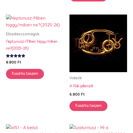
Előadáscsomagok
Neptunusz-Miben higgy/miben
ne?(2025-26)
Értékelés:
8.800
Ft
5.00
/ 5
Kosárba teszem
Videók
A Rák jellemzői
6.800
Ft
Kosárba teszem