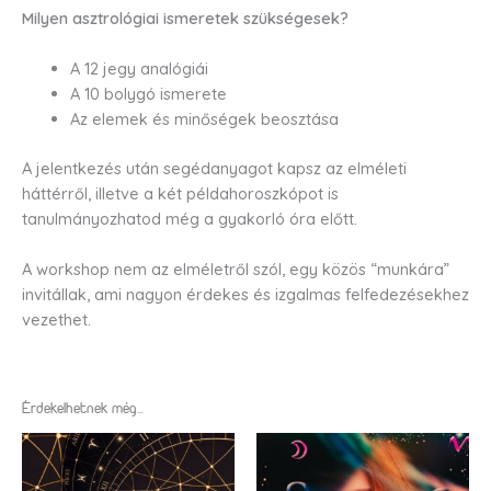
Milyen asztrológiai ismeretek szükségesek?
A 12 jegy analógiái
A 10 bolygó ismerete
Az elemek és minőségek beosztása
A jelentkezés után segédanyagot kapsz az elméleti
háttérről, illetve a két példahoroszkópot is
tanulmányozhatod még a gyakorló óra előtt.
A workshop nem az elméletről szól, egy közös “munkára”
invitállak, ami nagyon érdekes és izgalmas felfedezésekhez
vezethet.
Érdekelhetnek még…