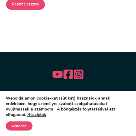
Kosárba teszem
Weboldalamon cookie-kat (sütiket) használok annak
érdekében, hogy személyre szabott szolgáltatásokat
© 2026 Menedék Önmagadhoz Akadémia |
nyújthassak a számodra. A böngészés folytatásával ezt
ÁSZF
|
Adatvédelem
elfogadod.
Részletek
Rendben