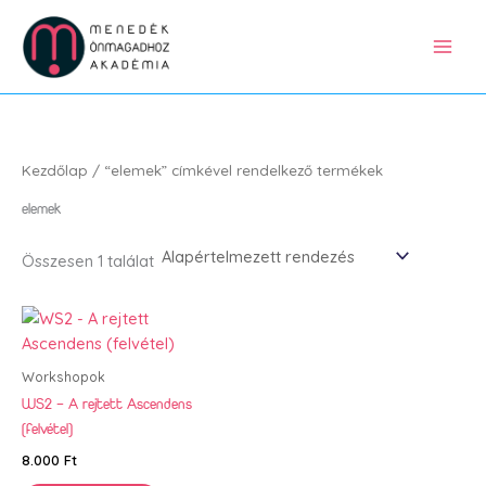
Skip
to
content
Kezdőlap
/ “elemek” címkével rendelkező termékek
elemek
Összesen 1 találat
Workshopok
WS2 – A rejtett Ascendens
(felvétel)
8.000
Ft