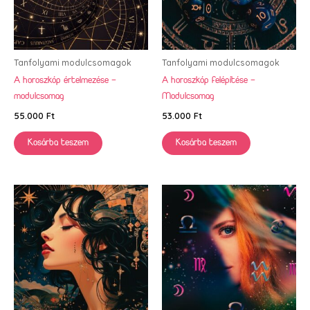
Tanfolyami modulcsomagok
Tanfolyami modulcsomagok
A horoszkóp értelmezése –
A horoszkóp felépítése –
modulcsomag
Modulcsomag
55.000
Ft
53.000
Ft
Kosárba teszem
Kosárba teszem