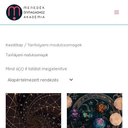
Skip
to
content
Kezdőlap
/ Tanfolyami modulcsomagok
Tanfolyami modulcsomagok
Mind a(z) 4 találat megjelenítve