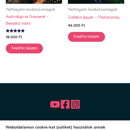
Tanfolyami modulcsomagok
Tanfolyami modulcsomagok
Asztrológia és Önismeret –
Zodiákus jegyek – Modulcsomag
Bevezető modul
46.000
Ft
Értékelés:
18.000
Ft
Kosárba teszem
5.00
/ 5
Kosárba teszem
Weboldalamon cookie-kat (sütiket) használok annak