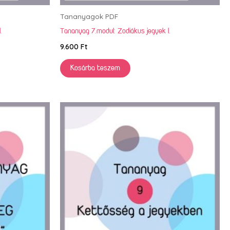
Tananyagok PDF
.
Tananyag 7.modul: Zodiákus jegyek I.
9.600
Ft
Kosárba teszem