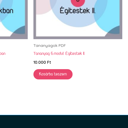
Tananyagok PDF
kban
Tananyag 6.modul: Égitestek II.
10.000
Ft
Kosárba teszem