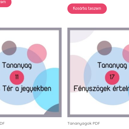
zem
Kosárba teszem
DF
Tananyagok PDF