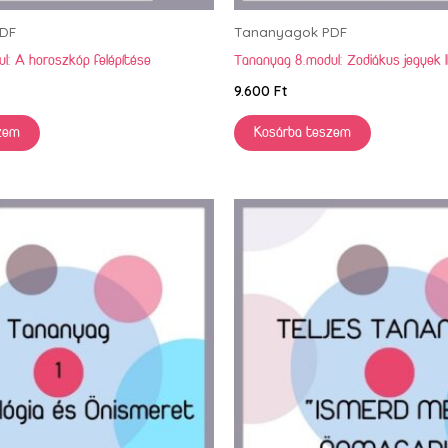
DF
Tananyagok PDF
l: A horoszkóp felépítése
Tananyag 8.modul: Zodiákus jegyek II
9.600
Ft
zem
Kosárba teszem