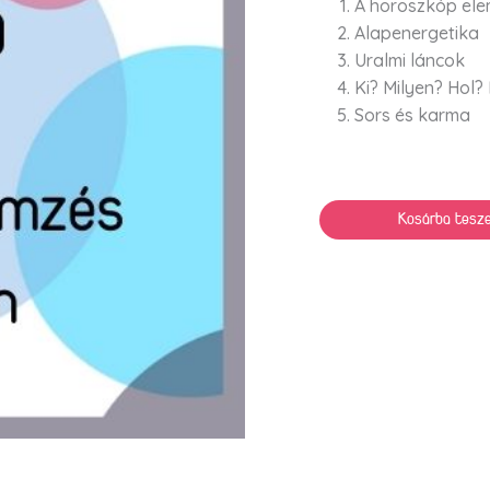
A horoszkóp ele
Alapenergetika
Uralmi láncok
Ki? Milyen? Hol?
Sors és karma
Kosárba tesz