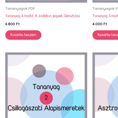
Tananyagok PDF
Tananyagok P
Tananyag 4.modul: A zodiákus jegyek felosztása
Tananyag 3.modu
6.800
Ft
4.000
Ft
Kosárba teszem
Kosárba tes