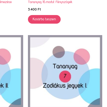
elmezése
Tananyag 16.modul: Fényszögek
3.400
Ft
Kosárba teszem