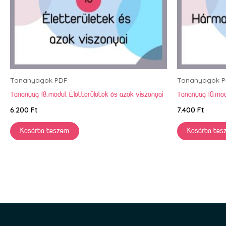
Tananyagok PDF
Tananyagok P
Tananyag 18.modul: Életterületek és azok viszonyai
Tananyag 10.mod
6.200
Ft
7.400
Ft
Kosárba teszem
Kosárba tes