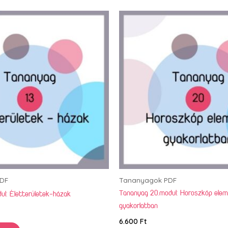
DF
Tananyagok PDF
Tananyag 20.modul: Horoszkóp ele
ul: Életterületek-házak
gyakorlatban
6.600
Ft