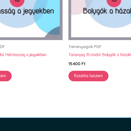
DF
Tananyagok PDF
ul: Hármasság a jegyekben
Tananyag 15.modul: Bolygók a háza
15.400
Ft
zem
Kosárba teszem