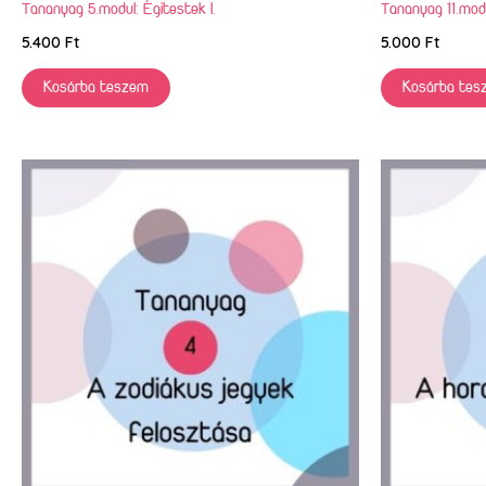
Tananyag 5.modul: Égitestek I.
Tananyag 11.modu
5.400
Ft
5.000
Ft
Kosárba teszem
Kosárba tes