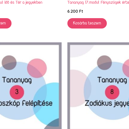
l: Idő és Tér a jegyekben
Tananyag 17.modul: Fényszögek ért
6.200
Ft
zem
Kosárba teszem