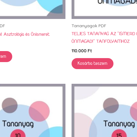
DF
Tananyagok PDF
TELJES TANANYAG AZ “ISMERD
l: Asztrológia és Önismeret
ÖNMAGAD!” TANFOLYAMHOZ
110.000
Ft
zem
Kosárba teszem