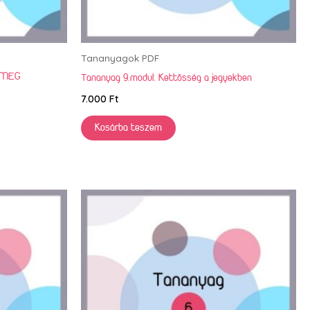
Tananyagok PDF
 MEG
Tananyag 9.modul: Kettősség a jegyekben
7.000
Ft
Kosárba teszem