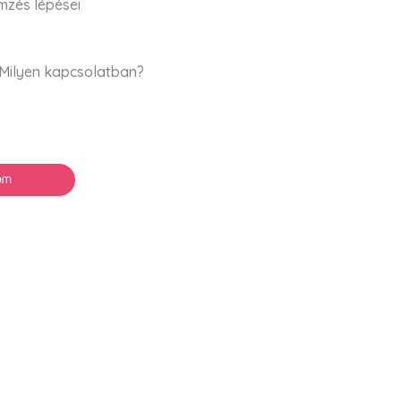
mzés lépései
 Milyen kapcsolatban?
em