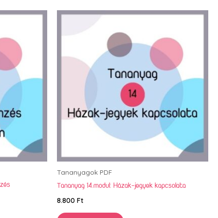
Tananyagok PDF
mzés
Tananyag 14.modul: Házak-jegyek kapcsolata
8.800
Ft