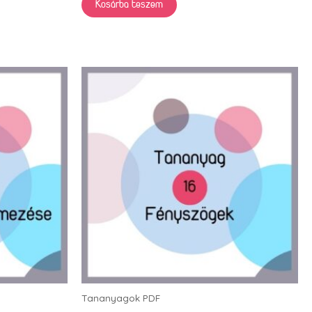
Kosárba teszem
Tananyagok PDF