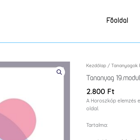
Főoldal
Tananyag
Kezdőlap
/
Tananyagok 
19.modul:
Tananyag 19.modul
Horoszkóp
elemzés
2.800
Ft
elméletben
A Horoszkóp elemzés e
mennyiség
oldal.
Tartalma: