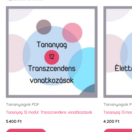
Tananyagok PDF
Tananyagok P
Tananyag 12.modul: Transzcendens vonatkozások
Tananyag 13.mod
5.400
Ft
4.200
Ft