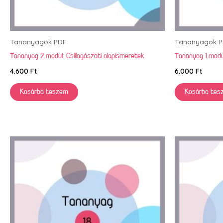
Tananyagok PDF
Tananyagok P
Tananyag 2.modul: Csillagászati alapismeretek
Tananyag 1.modu
4.600
Ft
6.000
Ft
Kosárba teszem
Kosárba tes