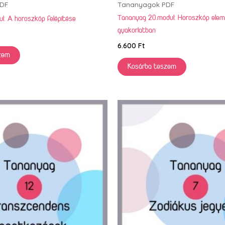
DF
Tananyagok PDF
Tananyag 20.modul: Horoszkóp ele
l: A horoszkóp felépítése
gyakorlatban
6.600
Ft
zem
Kosárba teszem