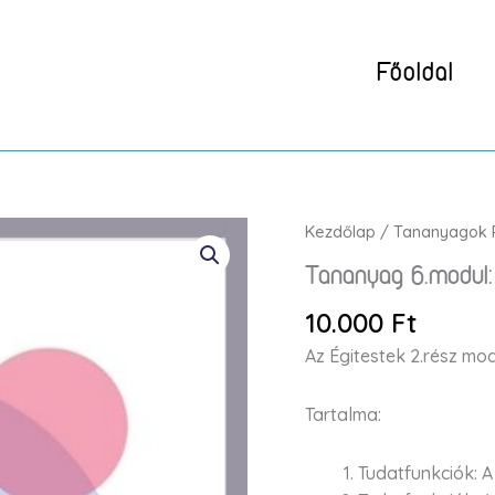
Főoldal
Tananyag
Kezdőlap
/
Tananyagok 
6.modul:
Tananyag 6.modul: 
Égitestek
II.
10.000
Ft
mennyiség
Az Égitestek 2.rész mo
Tartalma:
Tudatfunkciók: A