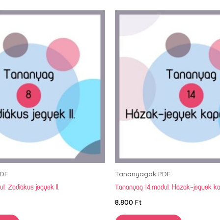
DF
Tananyagok PDF
: Zodiákus jegyek II.
Tananyag 14.modul: Házak-jegyek k
8.800
Ft