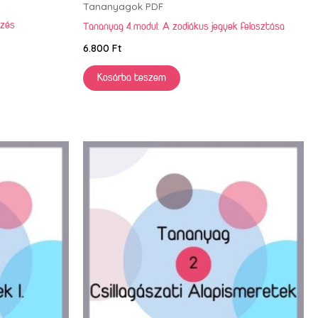
Tananyagok PDF
mzés
Tananyag 4.modul: A zodiákus jegyek felosztása
6.800
Ft
Kosárba teszem