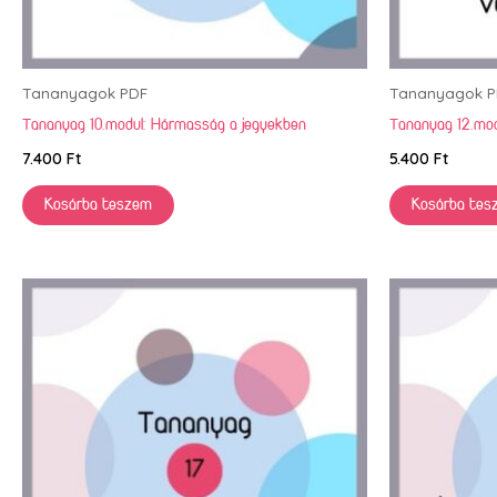
Tananyagok PDF
Tananyagok P
Tananyag 10.modul: Hármasság a jegyekben
Tananyag 12.mo
7.400
Ft
5.400
Ft
Kosárba teszem
Kosárba tes