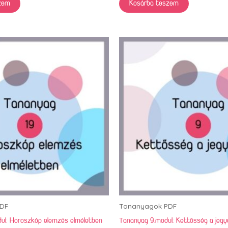
zem
Kosárba teszem
DF
Tananyagok PDF
ul: Horoszkóp elemzés elméletben
Tananyag 9.modul: Kettősség a jeg