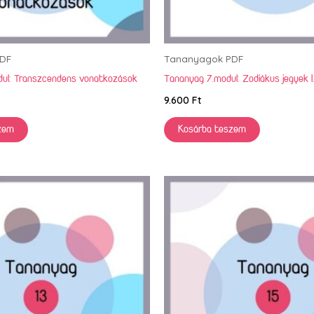
DF
Tananyagok PDF
dul: Transzcendens vonatkozások
Tananyag 7.modul: Zodiákus jegyek I
9.600
Ft
zem
Kosárba teszem