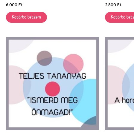
6.000
Ft
2.800
Ft
Kosárba teszem
Kosárba tes