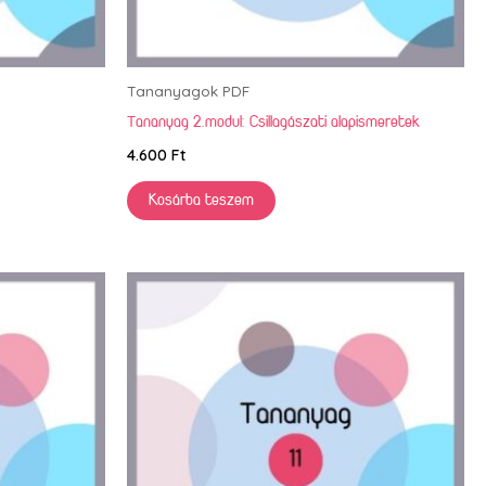
Tananyagok PDF
.
Tananyag 2.modul: Csillagászati alapismeretek
4.600
Ft
Kosárba teszem