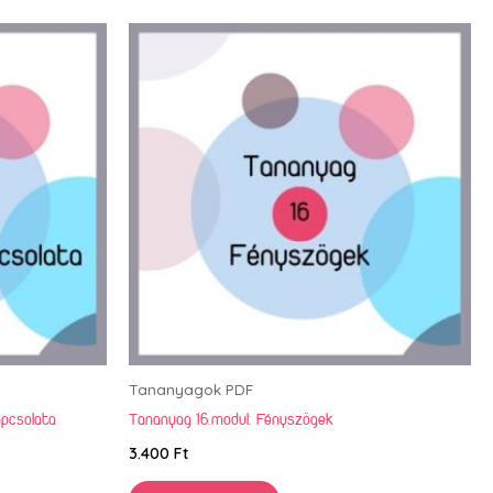
Tananyagok PDF
apcsolata
Tananyag 16.modul: Fényszögek
3.400
Ft