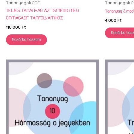
Tananyagok PDF
Tananyagok P
TELJES TANANYAG AZ “ISMERD MEG
Tananyag 3.modu
ÖNMAGAD!” TANFOLYAMHOZ
4.000
Ft
110.000
Ft
Kosárba tes
Kosárba teszem