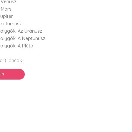
A Vénusz
A Mars
upiter
Szaturnusz
olygók: Az Uránusz
olygók: A Neptunusz
olygók: A Plútó
tor) láncok
em