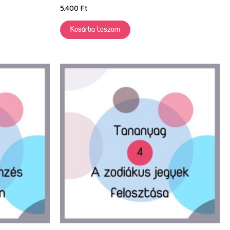
5.400
Ft
Kosárba teszem