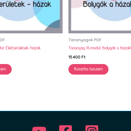
DF
Tananyagok PDF
ul: Életterületek-házak
Tananyag 15.modul: Bolygók a háza
15.400
Ft
zem
Kosárba teszem