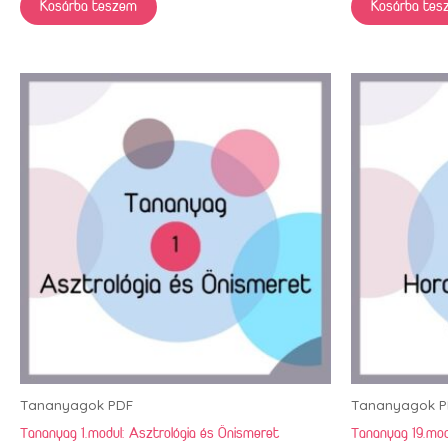
Kosárba teszem
Kosárba tes
Tananyagok PDF
Tananyagok P
Tananyag 1.modul: Asztrológia és Önismeret
Tananyag 19.mod