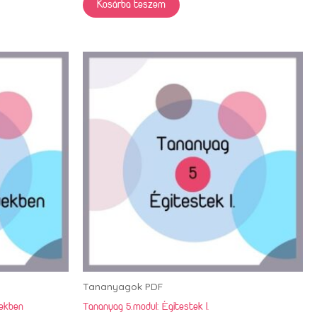
Kosárba teszem
Tananyagok PDF
yekben
Tananyag 5.modul: Égitestek I.