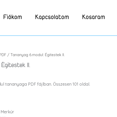
Fiókom
Kapcsolatom
Kosaram
PDF
/ Tananyag 6.modul: Égitestek II.
Égitestek II.
dul tananyaga PDF fájlban. Összesen 101 oldal.
 Merkúr