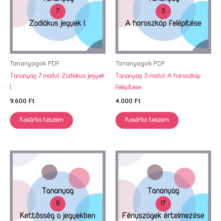
Tananyagok PDF
Tananyagok PDF
Tananyag 7.modul: Zodiákus jegyek
Tananyag 3.modul: A horoszkóp
I.
felépítése
9.600
Ft
4.000
Ft
Kosárba teszem
Kosárba teszem