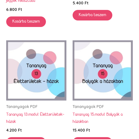
jegyek felosztása
5.400
Ft
6.800
Ft
Kosárba teszem
Kosárba teszem
Tananyagok PDF
Tananyagok PDF
Tananyag 13.modul: Életterületek-
Tananyag 15.modul: Bolygók a
házak
házakban
4.200
Ft
15.400
Ft