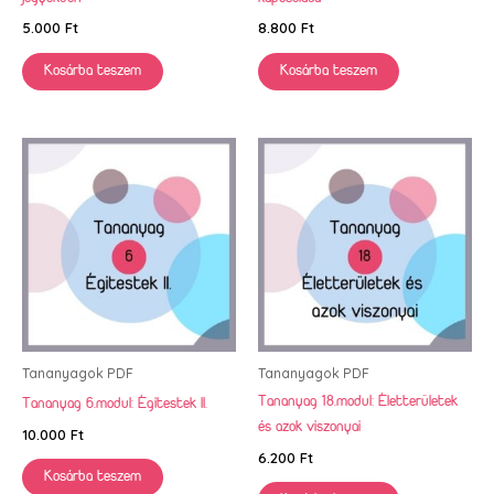
5.000
Ft
8.800
Ft
Kosárba teszem
Kosárba teszem
Tananyagok PDF
Tananyagok PDF
Tananyag 18.modul: Életterületek
Tananyag 6.modul: Égitestek II.
és azok viszonyai
10.000
Ft
6.200
Ft
Kosárba teszem