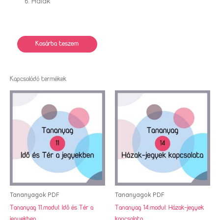
Halak
Kosárba teszem
Kapcsolódó termékek
Tananyagok PDF
Tananyagok PDF
Tananyag 11.modul: Idő és Tér a
Tananyag 14.modul: Házak-jegyek
jegyekben
kapcsolata