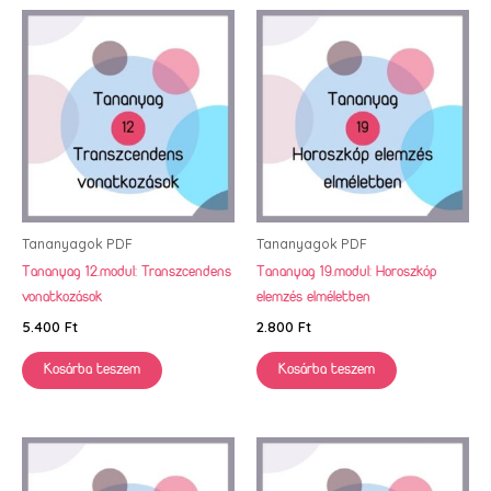
Tananyagok PDF
Tananyagok PDF
Tananyag 12.modul: Transzcendens
Tananyag 19.modul: Horoszkóp
vonatkozások
elemzés elméletben
5.400
Ft
2.800
Ft
Kosárba teszem
Kosárba teszem