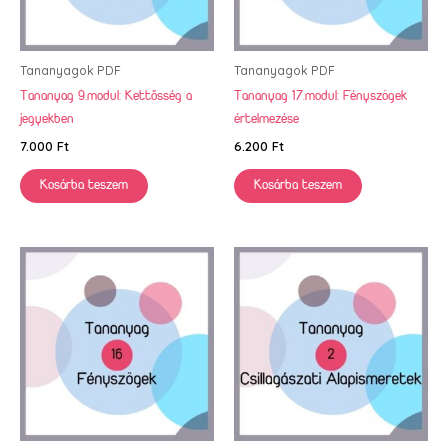
Tananyagok PDF
Tananyagok PDF
Tananyag 9.modul: Kettősség a
Tananyag 17.modul: Fényszögek
jegyekben
értelmezése
7.000
Ft
6.200
Ft
Kosárba teszem
Kosárba teszem