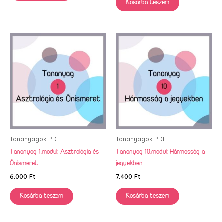
Kosárba teszem
Tananyagok PDF
Tananyagok PDF
Tananyag 1.modul: Asztrológia és
Tananyag 10.modul: Hármasság a
Önismeret
jegyekben
6.000
Ft
7.400
Ft
Kosárba teszem
Kosárba teszem