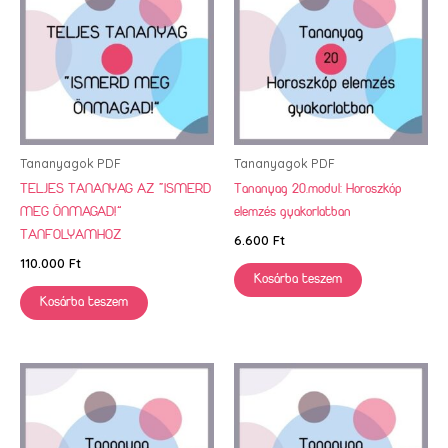
Tananyagok PDF
Tananyagok PDF
TELJES TANANYAG AZ “ISMERD
Tananyag 20.modul: Horoszkóp
MEG ÖNMAGAD!”
elemzés gyakorlatban
TANFOLYAMHOZ
6.600
Ft
110.000
Ft
Kosárba teszem
Kosárba teszem