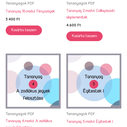
Tananyagok PDF
Tananyagok PDF
Tananyag 2.modul: Csillagászati
Tananyag 16.modul: Fényszögek
alapismeretek
3.400
Ft
4.600
Ft
Kosárba teszem
Kosárba teszem
Tananyagok PDF
Tananyagok PDF
Tananyag 4.modul: A zodiákus
Tananyag 5.modul: Égitestek I.