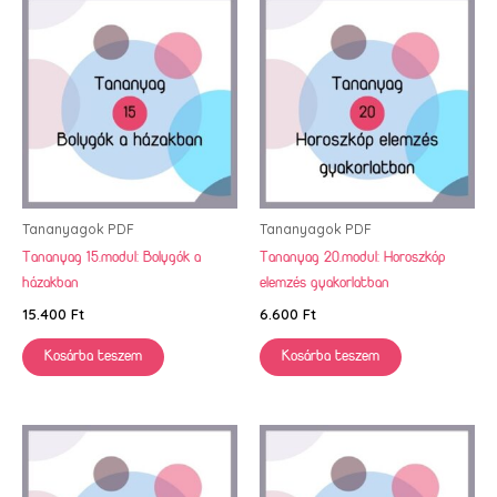
Tananyagok PDF
Tananyagok PDF
Tananyag 15.modul: Bolygók a
Tananyag 20.modul: Horoszkóp
házakban
elemzés gyakorlatban
15.400
Ft
6.600
Ft
Kosárba teszem
Kosárba teszem