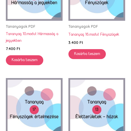
Tananyagok PDF
Tananyagok PDF
Tananyag 10.modul: Hármasság a
Tananyag 16.modul: Fényszögek
jegyekben
3.400
Ft
7.400
Ft
Kosárba teszem
Kosárba teszem