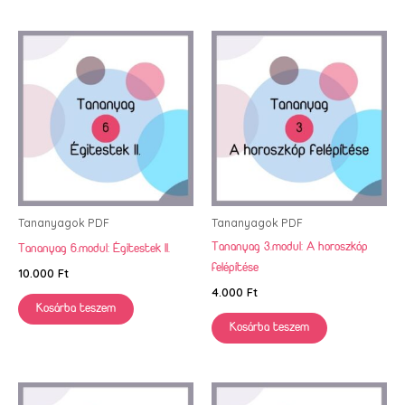
Tananyagok PDF
Tananyagok PDF
Tananyag 3.modul: A horoszkóp
Tananyag 6.modul: Égitestek II.
felépítése
10.000
Ft
4.000
Ft
Kosárba teszem
Kosárba teszem