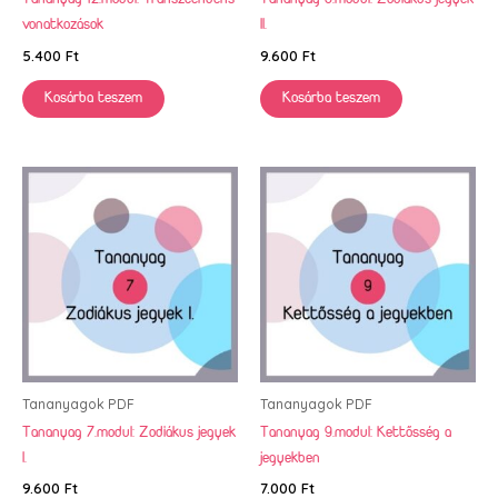
vonatkozások
II.
5.400
Ft
9.600
Ft
Kosárba teszem
Kosárba teszem
Tananyagok PDF
Tananyagok PDF
Tananyag 7.modul: Zodiákus jegyek
Tananyag 9.modul: Kettősség a
I.
jegyekben
9.600
Ft
7.000
Ft