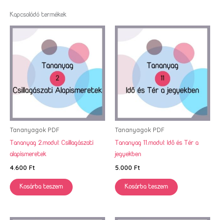
Kapcsolódó termékek
Tananyagok PDF
Tananyagok PDF
Tananyag 2.modul: Csillagászati
Tananyag 11.modul: Idő és Tér a
alapismeretek
jegyekben
4.600
Ft
5.000
Ft
Kosárba teszem
Kosárba teszem