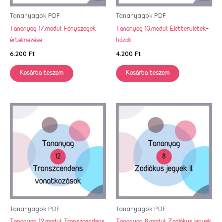
Tananyagok PDF
Tananyagok PDF
Tananyag 17.modul: Fényszögek
Tananyag 13.modul: Életterületek-
értelmezése
házak
6.200
Ft
4.200
Ft
Kosárba teszem
Kosárba teszem
Tananyagok PDF
Tananyagok PDF
Tananyag 12.modul: Transzcendens
Tananyag 8.modul: Zodiákus jegyek