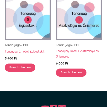
Tananyagok PDF
Tananyagok PDF
Tananyag 1.modul: Asztrológia és
Tananyag 5.modul: Égitestek I.
Önismeret
5.400
Ft
6.000
Ft
Kosárba teszem
Kosárba teszem