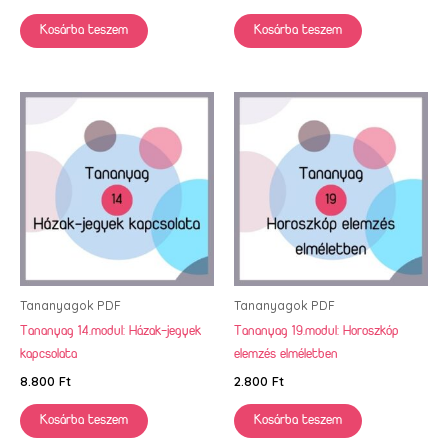
Kosárba teszem
Kosárba teszem
Tananyagok PDF
Tananyagok PDF
Tananyag 14.modul: Házak-jegyek
Tananyag 19.modul: Horoszkóp
kapcsolata
elemzés elméletben
8.800
Ft
2.800
Ft
Kosárba teszem
Kosárba teszem