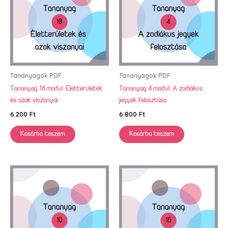
Tananyagok PDF
Tananyagok PDF
Tananyag 18.modul: Életterületek
Tananyag 4.modul: A zodiákus
és azok viszonyai
jegyek felosztása
6.200
Ft
6.800
Ft
Kosárba teszem
Kosárba teszem